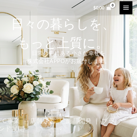
内
$
0.00
容
日々の暮らしを、
を
ス
キ
もっと上質に。
ッ
日常の中にある小さな幸せを
プ
株式会社APPOがお届けします。
EC事業 ｜ 店舗運営 ｜ 商品開発 ｜ ブラ
ンド展開